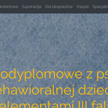
koleniowe
Superwizja
Dla terapeutów
Książki
Specjaliś
podyplomowe z ps
awioralnej dzieci
elementami III fal