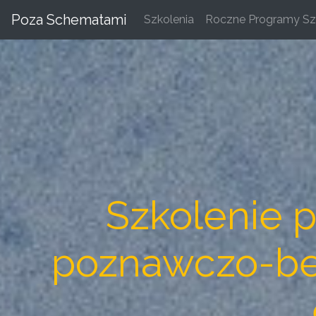
Poza Schematami
Szkolenia
Roczne Programy Sz
Szkolenie 
poznawczo-beh