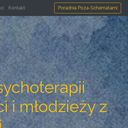
ci
Kontakt
Poradnia Poza-Schematami
ychoterapii
 i młodzieży z
i