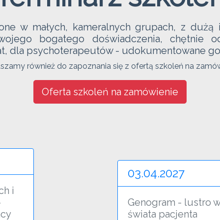
one w małych, kameralnych grupach, z dużą il
ojego bogatego doświadczenia, chętnie od
ikat, dla psychoterapeutów - udokumentowane go
szamy również do zapoznania się z ofertą szkoleń na zamów
Oferta szkoleń na zamówienie
03.04.2027
h i
–
Genogram - lustro 
acy
świata pacjenta